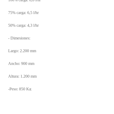
75% carga: 6,5 l/hr
50% carga: 4,3 l/hr
- Dimesiones:
Largo: 2.200 mm
Ancho: 900 mm
Altura: 1.200 mm
-Peso: 850 Kg
- Capacidad estanque combustible: 75 L
al carrito