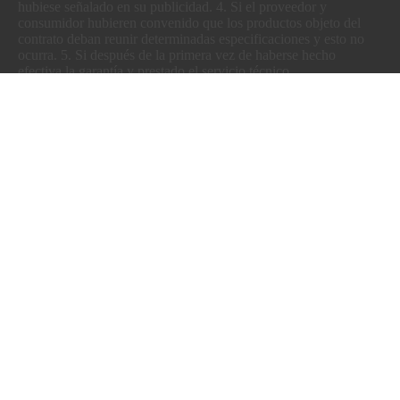
hubiese señalado en su publicidad. 4. Si el proveedor y
consumidor hubieren convenido que los productos objeto del
contrato deban reunir determinadas especificaciones y esto no
ocurra. 5. Si después de la primera vez de haberse hecho
efectiva la garantía y prestado el servicio técnico
correspondiente, subsistieren las deficiencias que hagan al bien
inapto para el uso o consumo a que se refiere el numeral 3. Este
derecho subsistirá para el evento de presentarse una deficiencia a
la que fue objeto del servicio técnico, o volviere a presentarse la
misma. 6. Si la cosa objeto del contrato tiene efectos o vicios
ocultos que imposibiliten el uso a que habitualmente se destine.
PRODUCTOS
Estanques