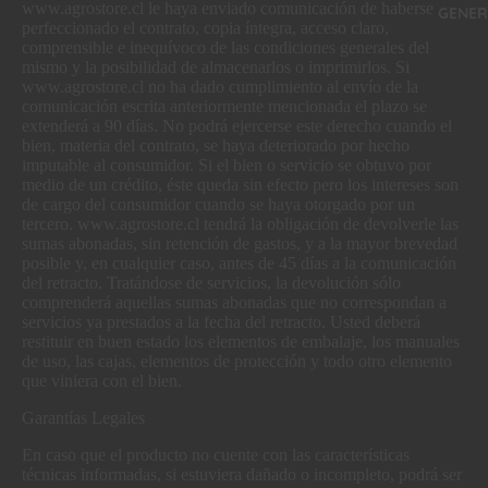
www.agrostore.cl le haya enviado comunicación de haberse
GENER
perfeccionado el contrato, copia íntegra, acceso claro,
comprensible e inequívoco de las condiciones generales del
mismo y la posibilidad de almacenarlos o imprimirlos. Si
www.agrostore.cl no ha dado cumplimiento al envío de la
comunicación escrita anteriormente mencionada el plazo se
extenderá a 90 días. No podrá ejercerse este derecho cuando el
bien, materia del contrato, se haya deteriorado por hecho
imputable al consumidor. Si el bien o servicio se obtuvo por
medio de un crédito, éste queda sin efecto pero los intereses son
de cargo del consumidor cuando se haya otorgado por un
tercero. www.agrostore.cl tendrá la obligación de devolverle las
sumas abonadas, sin retención de gastos, y a la mayor brevedad
posible y, en cualquier caso, antes de 45 días a la comunicación
del retracto. Tratándose de servicios, la devolución sólo
comprenderá aquellas sumas abonadas que no correspondan a
servicios ya prestados a la fecha del retracto. Usted deberá
restituir en buen estado los elementos de embalaje, los manuales
de uso, las cajas, elementos de protección y todo otro elemento
que viniera con el bien.
Garantías Legales
En caso que el producto no cuente con las características
técnicas informadas, si estuviera dañado o incompleto, podrá ser