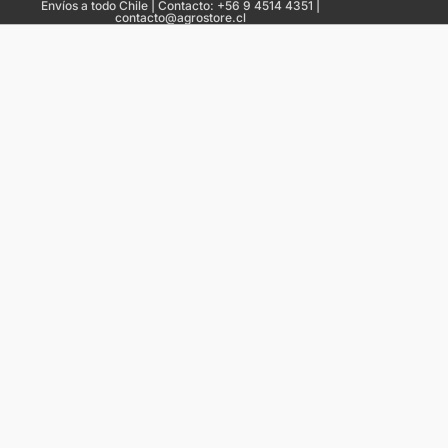
Envíos a todo Chile | Contacto: +56 9 4514 4351 |
contacto@agrostore.cl