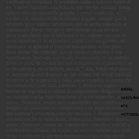
cambiado de inmediato. Si presentara fallas o defectos dentro de
los 3 meses siguientes a la fecha en que éste fue recibido, puede
optarse entre su reparación gratuita, o previa restitución, su
cambio o la devolución de la cantidad pagada, siempre que el
producto no se hubiera deteriorado por un hecho imputable al
consumidor. Puede entregarse directamente en un servicio
técnico autorizado por el fabricante o en cualquier sucursal de
www.agrostore.cl. Si el producto cuenta con una garantía del
fabricante, se aplicará el plazo de esta garantía, si este plazo
fuera mayor. Sin embargo, si el producto es perecible o está
naturalmente destinado a ser usado o consumido en un período
breve, el plazo de devolución será el impreso en el producto o en
su envoltorio o, en su defecto, será de 7 días. Todos estos plazos
se suspenderán por el tiempo en que el bien esté siendo reparado
en ejercicio de la garantía, y hasta que se complete la reparación.
Se considerará como falla o defecto: 1. Productos sujetos a
DIESEL
normas de seguridad o calidad de cumplimiento obligatorio que
no cumplan con las especificaciones 2. Si los materiales, partes,
GASOLINA
piezas, elementos, sustancias o ingredientes que constituyan o
ATS
integren los productos no correspondan a las especificaciones
que ostenten o a las menciones del rotulado. 3. Productos que,
MOTOSOL
por deficiencias de fabricación, elaboración, materiales, partes,
piezas, elementos, sustancias, ingredientes, estructura, calidad o
condiciones sanitarias, en su caso, no sea enteramente apto para
el uso o consumo al que está destinado o al que el proveedor