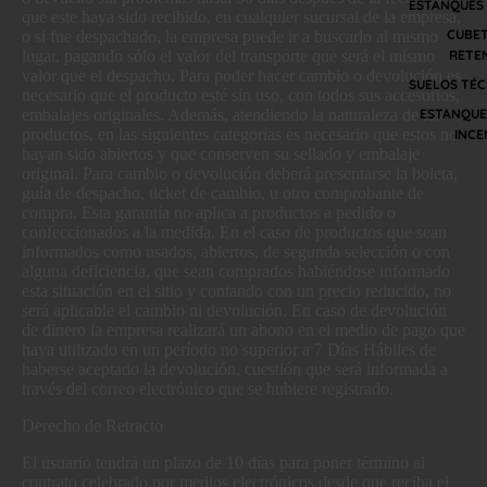
ESTANQUES
que este haya sido recibido, en cualquier sucursal de la empresa,
CUBET
o si fue despachado, la empresa puede ir a buscarlo al mismo
lugar, pagando sólo el valor del transporte que será el mismo
RETE
valor que el despacho. Para poder hacer cambio o devolución es
SUELOS TÉC
necesario que el producto esté sin uso, con todos sus accesorios,
embalajes originales. Además, atendiendo la naturaleza de los
ESTANQUE
productos, en las siguientes categorías es necesario que estos no
INCE
hayan sido abiertos y que conserven su sellado y embalaje
original. Para cambio o devolución deberá presentarse la boleta,
guía de despacho, ticket de cambio, u otro comprobante de
compra. Esta garantía no aplica a productos a pedido o
confeccionados a la medida. En el caso de productos que sean
informados como usados, abiertos, de segunda selección o con
alguna deficiencia, que sean comprados habiéndose informado
esta situación en el sitio y contando con un precio reducido, no
será aplicable el cambio ni devolución. En caso de devolución
de dinero la empresa realizará un abono en el medio de pago que
haya utilizado en un período no superior a 7 Días Hábiles de
haberse aceptado la devolución, cuestión que será informada a
través del correo electrónico que se hubiere registrado.
Derecho de Retracto
El usuario tendrá un plazo de 10 días para poner término al
contrato celebrado por medios electrónicos desde que reciba el