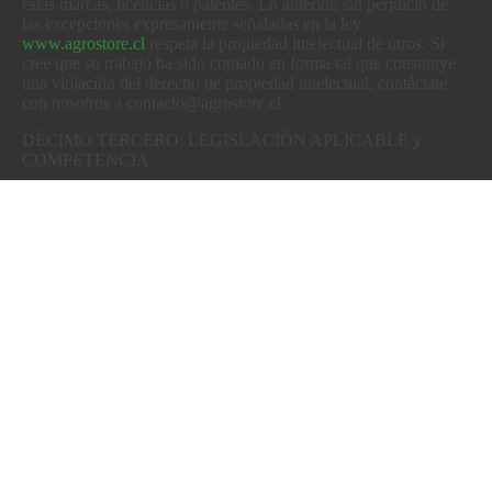
estas marcas, licencias o patentes. Lo anterior, sin perjuicio de
las excepciones expresamente señaladas en la ley.
www.agrostore.cl
respeta la propiedad intelectual de otros. Si
cree que su trabajo ha sido copiado en forma tal que constituye
una violación del derecho de propiedad intelectual, contáctate
con nosotros a contacto@agrostore.cl.
DÉCIMO TERCERO: LEGISLACIÓN APLICABLE y
COMPETENCIA
Los presentes términos y condiciones se rigen por las leyes de la
República de Chile. Cualquier controversia o conflicto derivado
de la utilización del sitio web de www.agrostore.cl, sus
Términos y Condiciones y las Políticas de Privacidad, su
validez, interpretación, alcance o cumplimiento, será sometida a
las leyes aplicables de la República de Chile.