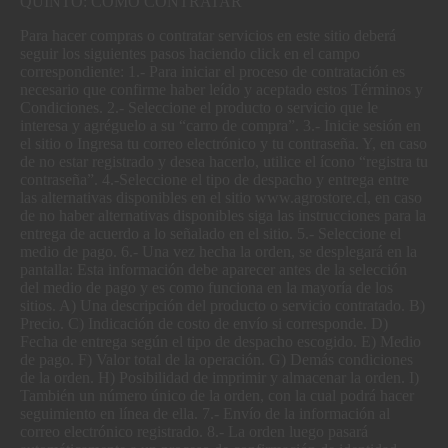
QUINTO: CÓMO CONTRATAR
Para hacer compras o contratar servicios en este sitio deberá
seguir los siguientes pasos haciendo click en el campo
correspondiente: 1.- Para iniciar el proceso de contratación es
necesario que confirme haber leído y aceptado estos Términos y
Condiciones. 2.- Seleccione el producto o servicio que le
interesa y agréguelo a su “carro de compra”. 3.- Inicie sesión en
el sitio o Ingresa tu correo electrónico y tu contraseña. Y, en caso
de no estar registrado y desea hacerlo, utilice el ícono “registra tu
contraseña”. 4.-Seleccione el tipo de despacho y entrega entre
las alternativas disponibles en el sitio www.agrostore.cl, en caso
de no haber alternativas disponibles siga las instrucciones para la
entrega de acuerdo a lo señalado en el sitio. 5.- Seleccione el
medio de pago. 6.- Una vez hecha la orden, se desplegará en la
pantalla: Esta información debe aparecer antes de la selección
del medio de pago y es como funciona en la mayoría de los
sitios. A) Una descripción del producto o servicio contratado. B)
Precio. C) Indicación de costo de envío si corresponde. D)
Fecha de entrega según el tipo de despacho escogido. E) Medio
de pago. F) Valor total de la operación. G) Demás condiciones
de la orden. H) Posibilidad de imprimir y almacenar la orden. I)
También un número único de la orden, con la cual podrá hacer
seguimiento en línea de ella. 7.- Envío de la información al
correo electrónico registrado. 8.- La orden luego pasará