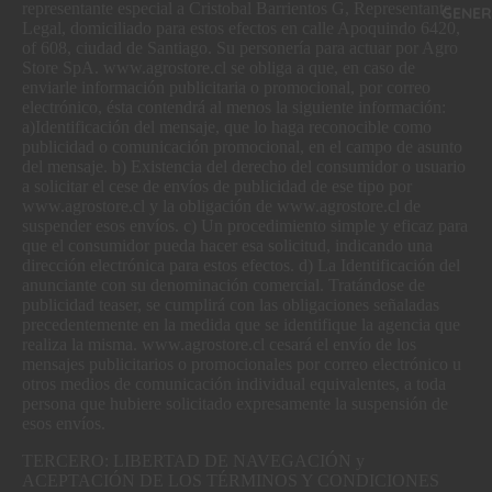
representante especial a Cristobal Barrientos G, Representante
GENER
Legal, domiciliado para estos efectos en calle Apoquindo 6420,
of 608, ciudad de Santiago. Su personería para actuar por Agro
Store SpA. www.agrostore.cl se obliga a que, en caso de
enviarle información publicitaria o promocional, por correo
electrónico, ésta contendrá al menos la siguiente información:
a)Identificación del mensaje, que lo haga reconocible como
publicidad o comunicación promocional, en el campo de asunto
del mensaje. b) Existencia del derecho del consumidor o usuario
a solicitar el cese de envíos de publicidad de ese tipo por
www.agrostore.cl y la obligación de www.agrostore.cl de
suspender esos envíos. c) Un procedimiento simple y eficaz para
que el consumidor pueda hacer esa solicitud, indicando una
dirección electrónica para estos efectos. d) La Identificación del
anunciante con su denominación comercial. Tratándose de
publicidad teaser, se cumplirá con las obligaciones señaladas
precedentemente en la medida que se identifique la agencia que
realiza la misma. www.agrostore.cl cesará el envío de los
mensajes publicitarios o promocionales por correo electrónico u
otros medios de comunicación individual equivalentes, a toda
persona que hubiere solicitado expresamente la suspensión de
esos envíos.
TERCERO: LIBERTAD DE NAVEGACIÓN y
ACEPTACIÓN DE LOS TÉRMINOS Y CONDICIONES