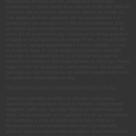
mercaderías, servicios, precios, existencias y condiciones,
promociones y ofertas, tendrá lugar antes de recibir una orden de
compra y solo se referirá a operaciones futuras, sin afectar, en
caso alguno, derechos adquiridos por los consumidores. Las
promociones que ofrecidas en el sitio no necesariamente serán
las mismas que www.agrostore.cl ofrezca por otros canales de
venta. En las promociones que consistan en la entrega gratuita o
rebajada de un producto por la compra de otro, el despacho del
bien que se entregue gratuitamente o a precio rebajado se hará
en el mismo lugar al cual se despacha el producto comprado,
salvo que el adquirente solicite, al aceptar la oferta, que los
productos se remitan a direcciones distintas, en cuyo caso deberá
pagar el valor del despacho de ambos productos. No se podrá
participar en estas promociones sin adquirir conjuntamente todos
los productos comprendidos en ellas.
DÉCIMO SEGUNDO: PROPIEDAD INTELECTUAL
Todos los contenidos incluidos en este sitio, como textos,
material gráfico, logotipos, íconos de botones, códigos fuente,
imágenes, audio clips, descargas digitales y compilaciones de
datos, son propiedad de www.agrostore.cl o de sus proveedores
de contenidos, y están protegidos por las leyes chilenas e
internacionales sobre propiedad intelectual. Los materiales
gráficos, logotipos, encabezados de páginas, frases publicitarias,