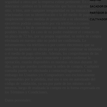
seguridad u otros que la empresa estime pertinente. En caso de
detectarse cambios en la información que hayas registrado en el
SACADOR D
sitio, o bien, ante cualquier irregularidad en las transacciones
PARTIDOR D
relacionadas con su identificación o la del medio de pago, o
simplemente como medida de protección a su identidad, nuestros
CULTIVADO
ejecutivos podrán contactarlo por vía telefónica o correo
electrónico, a fin de corroborar sus datos e intentar evitar
posibles fraudes. En caso de no poder establecer el contacto en
un plazo de 72 hrs, por su propia seguridad, su orden de compra
efectuada en nuestro sitio no podrá ser confirmada. Le
informaremos vía telefónica o por correo electrónico que su
orden ha quedado sin efecto por no poder confirmar su identidad
o el medio de pago ofrecido. Además, los comprobantes de las
gestiones realizadas para contactarte y poder confirmar la
operación, estarán disponibles en nuestras oficinas durante 30
días, para que puedas confirmar la orden de compra. Cualquier
consulta puede ser efectuada a contacto@agrostore.cl. Sin
embargo los Usuarios y/o Compradores son exclusivamente
responsables por la pérdida, mal uso o uso no autorizado del
código de validación, ya sea por parte de los mismos o de
terceros, luego de realizada la compra en la forma expresada en
los Términos y Condiciones.
Datos personales: