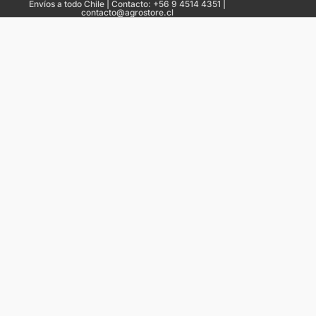
Envíos a todo Chile | Contacto: +56 9 4514 4351 |
contacto@agrostore.cl