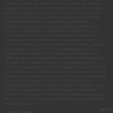
producto o desde que contrate el servicio, antes que éste sea
prestado. Para ejercer este derecho deberá utilizar los mismos
medios que empleó para celebrar el contrato y siempre que
www.agrostore.cl le haya enviado comunicación de haberse
perfeccionado el contrato, copia íntegra, acceso claro,
comprensible e inequívoco de las condiciones generales del
mismo y la posibilidad de almacenarlos o imprimirlos. Si
www.agrostore.cl no ha dado cumplimiento al envío de la
comunicación escrita anteriormente mencionada el plazo se
extenderá a 90 días. No podrá ejercerse este derecho cuando el
bien, materia del contrato, se haya deteriorado por hecho
imputable al consumidor. Si el bien o servicio se obtuvo por
medio de un crédito, éste queda sin efecto pero los intereses son
de cargo del consumidor cuando se haya otorgado por un
tercero. www.agrostore.cl tendrá la obligación de devolverle las
sumas abonadas, sin retención de gastos, y a la mayor brevedad
posible y, en cualquier caso, antes de 45 días a la comunicación
del retracto. Tratándose de servicios, la devolución sólo
comprenderá aquellas sumas abonadas que no correspondan a
servicios ya prestados a la fecha del retracto. Usted deberá
restituir en buen estado los elementos de embalaje, los manuales
de uso, las cajas, elementos de protección y todo otro elemento
que viniera con el bien.
MOTOB
Garantías Legales