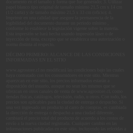
documento en el tamaño y forma que fue generado; 3. Utilizar
papel blanco tipo original de tamaño mínimo 21,5 cm x 14 cm
(1/2 carta) y de tamaño máximo 21,5 x 33 cm (oficio); 4.
Imprimir en una calidad que asegure la permanencia de la
legibilidad del documento durante un periodo mínimo ,
conforme lo establece la legislación vigente sobre la materia.
Esta impresión se hará hecha usando impresión láser o de
inyección de tinta, excepto que se establezca una autorización o
norma distinta al respecto.
DÉCIMO PRIMERO: ALCANCE DE LAS CONDICIONES
INFORMADAS EN EL SITIO
www.agrostore.cl no modificará las condiciones bajo las cuales
haya contratado con los consumidores en este sitio. Mientras
aparezcan en este sitio, los precios informados estarán a
disposición del usuario, aunque no sean los mismos que se
ofrezcan en otros canales de venta de www.agrostore.cl, como
tiendas físicas, catálogos, televisión, radio, u otros. Con todo, los
precios son aplicables para la ciudad de entrega o despacho. Si
una vez ingresado un producto al carro de compras, es cambiada
la dirección de entrega o despacho a una ciudad diferente,
cambiará el precio total del producto de acuerdo a los costos de
envío a la nueva ciudad registrada. Cualquier cambio en las
informaciones publicadas en este sitio, incluyendo las referidas a