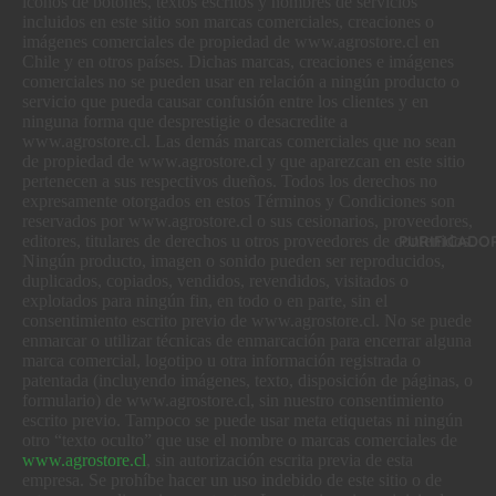
iconos de botones, textos escritos y nombres de servicios
incluidos en este sitio son marcas comerciales, creaciones o
imágenes comerciales de propiedad de www.agrostore.cl en
Chile y en otros países. Dichas marcas, creaciones e imágenes
comerciales no se pueden usar en relación a ningún producto o
servicio que pueda causar confusión entre los clientes y en
ninguna forma que desprestigie o desacredite a
www.agrostore.cl. Las demás marcas comerciales que no sean
de propiedad de www.agrostore.cl y que aparezcan en este sitio
pertenecen a sus respectivos dueños. Todos los derechos no
expresamente otorgados en estos Términos y Condiciones son
reservados por www.agrostore.cl o sus cesionarios, proveedores,
PURIFICADO
editores, titulares de derechos u otros proveedores de contenidos.
Ningún producto, imagen o sonido pueden ser reproducidos,
duplicados, copiados, vendidos, revendidos, visitados o
explotados para ningún fin, en todo o en parte, sin el
consentimiento escrito previo de www.agrostore.cl. No se puede
enmarcar o utilizar técnicas de enmarcación para encerrar alguna
marca comercial, logotipo u otra información registrada o
patentada (incluyendo imágenes, texto, disposición de páginas, o
formulario) de www.agrostore.cl, sin nuestro consentimiento
escrito previo. Tampoco se puede usar meta etiquetas ni ningún
otro “texto oculto” que use el nombre o marcas comerciales de
www.agrostore.cl
, sin autorización escrita previa de esta
empresa. Se prohíbe hacer un uso indebido de este sitio o de