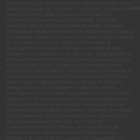
Compradores, o de terceros, luego de realizada la compra en la
AGRÍ
forma expresada en los Términos y Condiciones. Asimismo, las
partes reconocen y dejan constancia que la plataforma
computacional proporcionada no es infalible, y por tanto,
durante la vigencia del presente Contrato pueden verificarse
circunstancias ajenas a la voluntad, que impliquen que El Sitio o
la plataforma computacional no se encuentren operativos durante
un determinado periodo de tiempo. 6. Información de
www.agrostore.cl o sus servicios que se encuentre en sitios
distintos a www.agrostore.cl . En tales casos, www.agrostore.cl
procurará restablecer El Sitio y el sistema computacional con la
mayor celeridad posible, sin que por ello pueda imputársele
algún tipo de responsabilidad. www.agrostore.cl no garantiza la
disponibilidad y continuidad del funcionamiento de El Sitio y
tampoco que en cualquier momento y tiempo, los Usuarios
puedan acceder a las promociones y Ofertas del El Sitio.
www.agrostore.cl no se hace responsable por los virus ni otros
elementos en los documentos electrónicos almacenados en los
sistemas informáticos de los Usuarios. www.agrostore.cl no
responderá de los perjuicios ocasionados al Cliente, provenientes
del uso inadecuado de las tecnologías puestas a disposición de
éste, cualquiera sea la forma en la cual se utilicen
inadecuadamente estas tecnologías. www.agrostore.cl no
responderá de los daños producidos a El Sitio por el uso
indebido y de mala fe de los Usuarios y/o Compradores. No