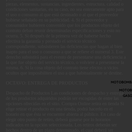
piezas, elementos, sustancias, ingredientes, estructura, calidad o
condiciones sanitarias, en su caso, no sea enteramente apto para
el uso o consumo al que está destinado o al que el proveedor
hubiese señalado en su publicidad. 4. Si el proveedor y
consumidor hubieren convenido que los productos objeto del
contrato deban reunir determinadas especificaciones y esto no
ocurra. 5. Si después de la primera vez de haberse hecho
efectiva la garantía y prestado el servicio técnico
correspondiente, subsistieren las deficiencias que hagan al bien
inapto para el uso o consumo a que se refiere el numeral 3. Este
derecho subsistirá para el evento de presentarse una deficiencia a
la que fue objeto del servicio técnico, o volviere a presentarse la
misma. 6. Si la cosa objeto del contrato tiene efectos o vicios
ocultos que imposibiliten el uso a que habitualmente se destine.
MOTOBOMBA
OCTAVO: ENTREGA DE PRODUCTOS
MOTOB
Despacho de Productos Las condiciones de despacho y entrega
GASO
de los productos adquiridos podrán ser escogidas de entre las
opciones ofrecidas en el sitio. Compra Online retira en tienda Si
elige retirar el producto en una tienda, podrá hacerlo en el
horario en que ésta se encuentre abierta al público. En caso de
elegir otro punto de retiro, deberá guiarse por lo horarios
indicados en la opción seleccionada. Los retiros deberán ser
hechos dentro de un plazo determinado, el cual deberá ser