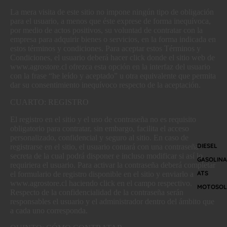
La mera visita de este sitio no impone ningún tipo de obligación
para el usuario, a menos que éste exprese de forma inequívoca,
por medio de actos positivos, su voluntad de contratar con la
empresa para adquirir bienes o servicios, en la forma indicada en
estos términos y condiciones. Para aceptar estos Términos y
Condiciones, el usuario deberá hacer click donde el sitio web de
www.agrostore.cl ofrezca esta opción en la interfaz del usuario
con la frase “he leído y aceptado” u otra equivalente que permita
dar su consentimiento inequívoco respecto de la aceptación.
CUARTO: REGISTRO
El registro en el sitio y el uso de contraseña no es requisito
obligatorio para contratar, sin embargo, facilita el acceso
personalizado, confidencial y seguro al sitio. En caso de
DIESEL
registrarse en el sitio, el usuario contará con una contraseña
secreta de la cual podrá disponer e incluso modificar si así lo
GASOLINA
requiriera el usuario. Para activar la contraseña deberá completar
ATS
el formulario de registro disponible en el sitio y enviarlo a
www.agrostore.cl haciendo click en el campo respectivo.
MOTOSOL
Respecto de la confidencialidad de la contraseña serán
responsables el usuario y el administrador dentro del ámbito que
a cada uno corresponda.