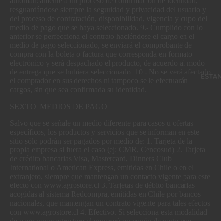
automáticamente a un proceso de confirmación de identidad,
resguardándose siempre la seguridad y privacidad del usuario y
del proceso de contratación, disponibilidad, vigencia y cupo del
medio de pago que se haya seleccionado. 9.- Cumplido con lo
anterior se perfecciona el contrato haciéndose el cargo en el
medio de pago seleccionado, se enviará el comprobante de
compra con la boleta o factura que corresponda en formato
electrónico y será despachado el producto, de acuerdo al modo
de entrega que se hubiera seleccionado. 10.- No se verá afectado
ESTA
el comprador en sus derechos ni tampoco se le efectuarán
cargos, sin que sea confirmada su identidad.
SEXTO: MEDIOS DE PAGO
Salvo que se señale un medio diferente para casos u ofertas
específicos, los productos y servicios que se informan en este
sitio sólo podrán ser pagados por medio de: 1. Tarjeta de la
propia empresa si fuera el caso (ej: CMR, Cencosud) 2. Tarjeta
de crédito bancarias Visa, Mastercard, Dinners Club
International o American Express, emitidas en Chile o en el
extranjero, siempre que mantengan un contacto vigente para este
efecto con www.agrostore.cl 3. Tarjetas de débito bancarias
acogidas al sistema Redcompra, emitidas en Chile por bancos
nacionales, que mantengan un contrato vigente para tales efectos
con www.agrostore.cl 4. Efectivo. Si selecciona esta modalidad
de pago www.agrostore.cl generará un cupón de pago que