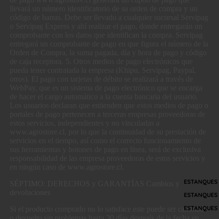
llevará un número identificatorio de su orden de compra y un
código de barras. Debe ser llevado a cualquier sucursal Servipag
o Servipag Express y ahí realizar el pago, donde entregarán un
comprobante con los datos que identifican la compra. Servipag
entregará un comprobante de pago en que figura el número de la
Orden de Compra, la suma pagada, día y hora de pago y código
de caja receptora. 5. Otros medios de pago electrónicos que
pueda tener contratada la empresa (Khipu, Servipag, Paypal,
otros). El pago con tarjetas de débito se realizará a través de
WebPay, que es un sistema de pago electrónico que se encarga
de hacer el cargo automático a la cuenta bancaria del usuario.
Los usuarios declaran que entienden que estos medios de pago o
portales de pago pertenecen a terceras empresas proveedoras de
estos servicios, independientes y no vinculadas a
www.agrostore.cl, por lo que la continuidad de su prestación de
servicios en el tiempo, así como el correcto funcionamiento de
sus herramientas y botones de pago en línea, será de exclusiva
responsabilidad de las empresa proveedoras de estos servicios y
en ningún caso de www.agrostore.cl.
ESTANQUES 
SÉPTIMO: DERECHOS y GARANTÍAS Cambios y
devoluciones
ESTANQUES
ESTANQUES 
Si el producto comprado no lo satisface este puede ser cambiado
o devuelto sin problemas hasta 30 días después de la fecha en