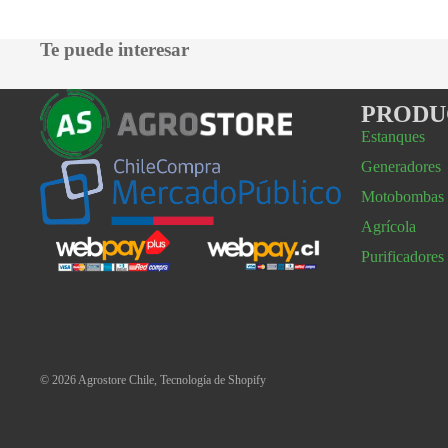
Te puede interesar
PRODU
Estanques
Generadores
Motobombas
Agrícola
Purificadores
© 2026
Agrostore Chile
,
Tecnología de Shopify