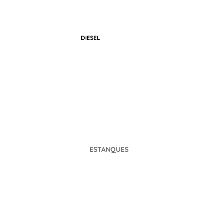
DIESEL
GASOLINA
ATS
MOTOSOLDADORE
S
ESTANQUES